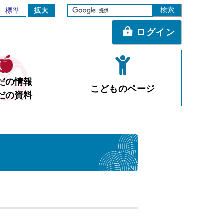
標準
拡大
ログイン
だの情報
こどものページ
だの資料