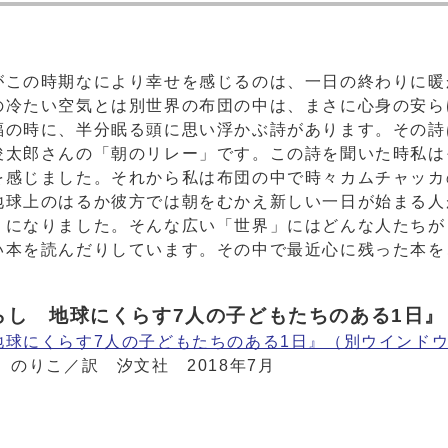
がこの時期なにより幸せを感じるのは、一日の終わりに暖
の冷たい空気とは別世界の布団の中は、まさに心身の安ら
福の時に、半分眠る頭に思い浮かぶ詩があります。その詩
俊太郎さんの「朝のリレー」です。この詩を聞いた時私は
を感じました。それから私は布団の中で時々カムチャッカ
地球上のはるか彼方では朝をむかえ新しい一日が始まる人
うになりました。そんな広い「世界」にはどんな人たちが
い本を読んだりしています。その中で最近心に残った本を
らし 地球にくらす7人の子どもたちのある1日』
球にくらす7人の子どもたちのある1日』
（別ウインド
のりこ／訳 汐文社 2018年7月