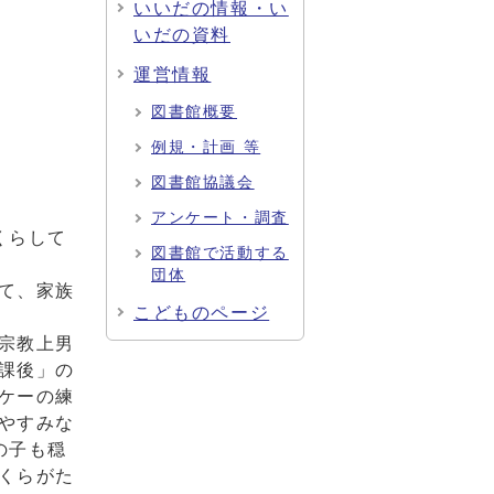
いいだの情報・い
いだの資料
運営情報
図書館概要
例規・計画 等
図書館協議会
アンケート・調査
くらして
図書館で活動する
団体
て、家族
こどものページ
宗教上男
課後」の
ケーの練
やすみな
の子も穏
くらがた