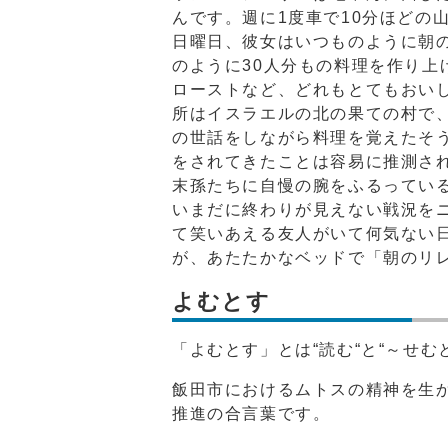
んです。週に1度車で10分ほどの
日曜日、彼女はいつものように朝
のように30人分もの料理を作り
ローストなど、どれもとてもおい
所はイスラエルの北の果ての村で、
の世話をしながら料理を覚えたそ
をされてきたことは容易に推測さ
末孫たちに自慢の腕をふるってい
いまだに終わりが見えない戦況を
て笑いあえる友人がいて何気ない
が、あたたかなベッドで「朝のリ
よむとす
「よむとす」とは“読む“と“～せ
飯田市におけるムトスの精神を生
推進の合言葉です。