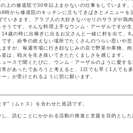
山の上の修道院で30年以上まかないの仕事をしています
の8時から修道院のキッチンに立ちてきぱきとメニューを
上げていきます。アラブ人の大好きなパセリのサラダや鶏
しそうです。そんな料理上手なウンム・アーザルですが生
14歳の時に出稼ぎに出るお父さんと一緒に村を出て、6
うです。紛争の絶えない場所でたくさんのつらい思いや悲
れますが、毎週市場に行き顔なじみの店で野菜や果物、肉
る姿は、戦火を生き抜いてきたたくましさを感じます。
ニュースで聞くたびに、ウンム・アーザルのように愛する
日常があったであろうと考えると、1日でも早く1人でも
レー」が受けとれるように切に願います。
むとす”（ムトス）を合わせた造語です。
かし、読むことにかかわる活動の推進と支援を目的とした