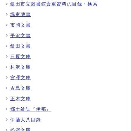
飯田市立図書館貴重資料の目録・検索
堀家蔵書
市岡文書
平沢文書
飯田文書
日夏文庫
村沢文庫
宮澤文庫
古島文庫
正木文庫
郷土雑誌『伊那』
伊藤大八目録
松澤文庫