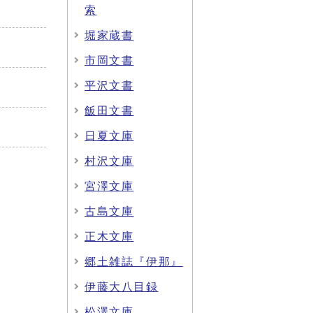
索
堀家蔵書
市岡文書
平沢文書
飯田文書
日夏文庫
村沢文庫
宮澤文庫
古島文庫
正木文庫
郷土雑誌『伊那』
伊藤大八目録
松澤文庫