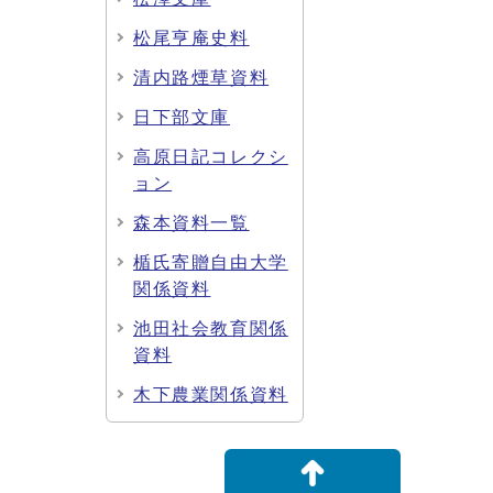
松尾亨庵史料
清内路煙草資料
日下部文庫
高原日記コレクシ
ョン
森本資料一覧
楯氏寄贈自由大学
関係資料
池田社会教育関係
資料
木下農業関係資料