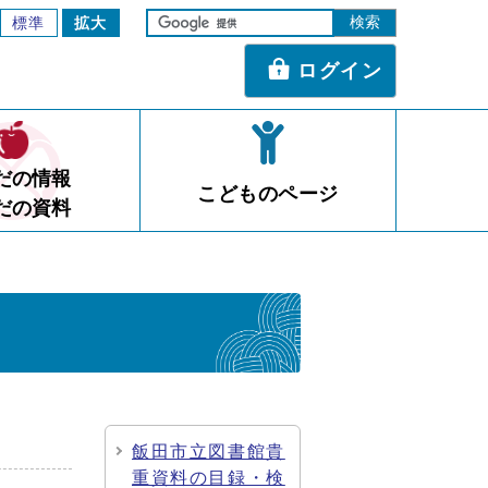
標準
拡大
ログイン
だの情報
こどものページ
だの資料
飯田市立図書館貴
重資料の目録・検