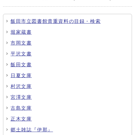
飯田市立図書館貴重資料の目録・検索
堀家蔵書
市岡文書
平沢文書
飯田文書
日夏文庫
村沢文庫
宮澤文庫
古島文庫
正木文庫
郷土雑誌『伊那』