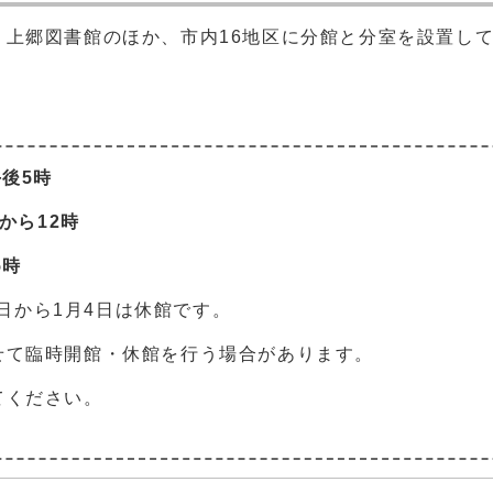
・上郷図書館のほか、市内16地区に分館と分室を設置し
後5時
から12時
5時
8日から1月4日は休館です。
せて臨時開館・休館を行う場合があります。
てください。