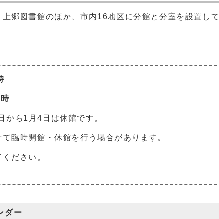
・上郷図書館のほか、市内16地区に分館と分室を設置し
時
5時
8日から1月4日は休館です。
せて臨時開館・休館を行う場合があります。
てください。
ンダー