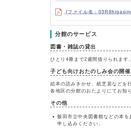
(ファイル名：03R8higasino
分館のサービス
図書・雑誌の貸出
ひとり4冊まで2週間借りられます
子ども向けおたのしみ会の開催
絵本の読みきかせ、紙芝居などを
各地区の分館のおたよりにてお知
その他
飯田市立中央図書館などの本を
申し込みください。