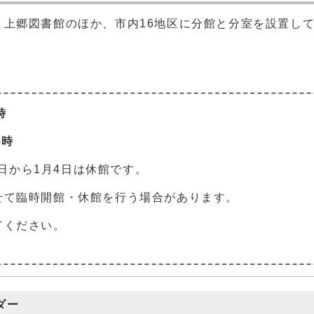
・上郷図書館のほか、市内16地区に分館と分室を設置し
時
後5時
8日から1月4日は休館です。
せて臨時開館・休館を行う場合があります。
てください。
ダー