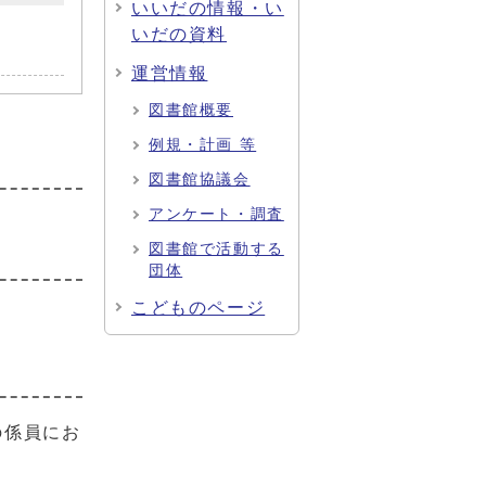
いいだの情報・い
いだの資料
運営情報
図書館概要
例規・計画 等
図書館協議会
アンケート・調査
図書館で活動する
団体
こどものページ
の係員にお